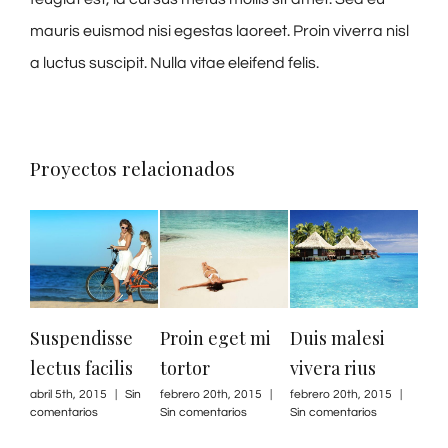
mauris euismod nisi egestas laoreet. Proin viverra nisl
a luctus suscipit. Nulla vitae eleifend felis.
Proyectos relacionados
Nulla
augue
febrero 
Suspendisse
Proin eget mi
Duis malesi
Sin come
lectus facilis
tortor
vivera rius
abril 5th, 2015
|
Sin
febrero 20th, 2015
|
febrero 20th, 2015
|
comentarios
Sin comentarios
Sin comentarios