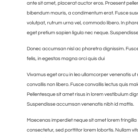
ante sit amet, placerat auctor eros. Praesent pelle
bibendum mauris, a condimentum erat. Fusce susci
volutpat, rutrum urna vel, commodo libero. In phare
eget pretium sapien ligula nec neque. Suspendiss
Donec accumsan nisl ac pharetra dignissim. Fusce 
felis, in egestas magna orci quis dui
Vivamus eget arcu in leo ullamcorper venenatis ut
convallis non libero. Fusce convallis lectus quis m
Pellentesque sit amet risus in lorem vestibulum di
Suspendisse accumsan venenatis nibh id mattis.
Maecenas imperdiet neque sit amet lorem fringill
consectetur, sed porttitor lorem lobortis. Nullam v