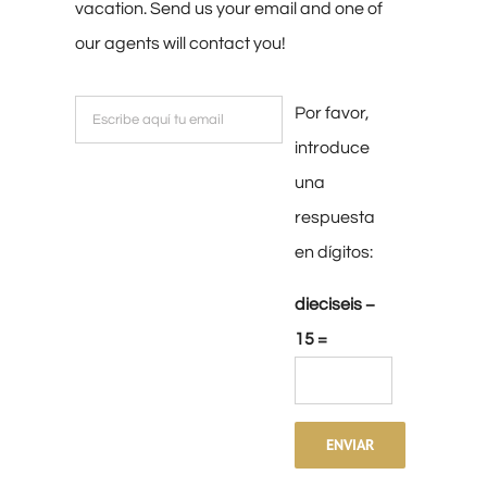
vacation. Send us your email and one of
our agents will contact you!
Por favor,
introduce
una
respuesta
en dígitos:
dieciseis −
15 =