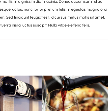
o mattis, in dignissim diam lacinia. Donec accumsan nisl ac
esque luctus, nunc tortor pretium felis, in egestas magna orci
em. Sed tincidunt feugiat est, id cursus metus mollis sit amet.
rra nisl a luctus suscipit. Nulla vitae eleifend felis.