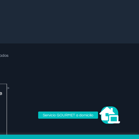
rvados
>