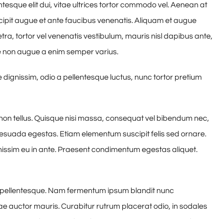
ntesque elit dui, vitae ultrices tortor commodo vel. Aenean at
pit augue et ante faucibus venenatis. Aliquam et augue
tra, tortor vel venenatis vestibulum, mauris nisl dapibus ante,
e non augue a enim semper varius.
dignissim, odio a pellentesque luctus, nunc tortor pretium
 non tellus. Quisque nisi massa, consequat vel bibendum nec,
alesuada egestas. Etiam elementum suscipit felis sed ornare.
gnissim eu in ante. Praesent condimentum egestas aliquet.
a pellentesque. Nam fermentum ipsum blandit nunc
itae auctor mauris. Curabitur rutrum placerat odio, in sodales