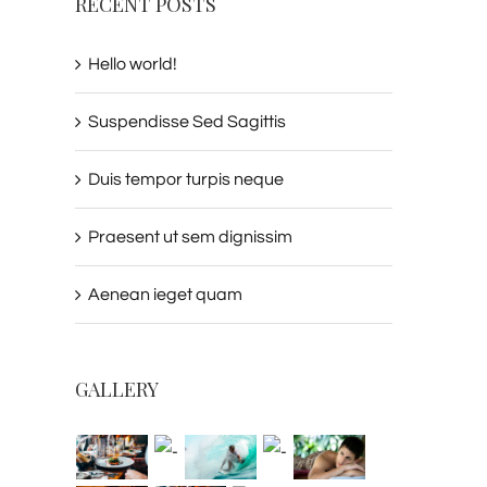
RECENT POSTS
Hello world!
uspendisse Sed Sagittis
Duis tempor turpis ne
Suspendisse Sed Sagittis
nio 30th, 2015
|
Sin comentarios
junio 29th, 2015
|
Sin comentarios
Duis tempor turpis neque
Praesent ut sem dignissim
Aenean ieget quam
GALLERY